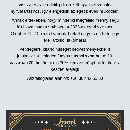
visszatér az eredetileg tervezett nyári szezonális
nyitvatartáshoz, így elengedjük az egész éves működést.
Annak érdekében, hogy mindenki megfelelő mennyiségű
földi jóval búcsúztathassa a 2023-as nyári szezont,
Október 21-23. között várunk Titeket nagy szeretettel egy
idei "utolsó" lakomára!
Vendégeink kitartó hűségét kedvezményekkel is
jutalmazzuk, minden fogyasztásból szombaton 10,
vasárnap 20, hétfőn pedig 30% kedvezményt biztosítunk a
készlet erejéig!
Asztalfoglalás ajánlott: +36 30 442 69 69