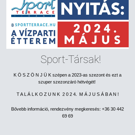
Sport-Társak!
K Ö S Z Ö N J Ü K szépen a 2023-as szezont és ezt a
szuper szezonzáró hétvégét!
T A L Á L K O Z U N K 2 0 2 4. M Á J U S Á B A N !
Bővebb információ, rendezvény megkeresés: +36 30 442
69 69