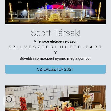
Sport-Társak!
A Terrace életében először:
S Z I L V E S Z T E R I H Ü T T E - P A R T
Y
Bővebb információért nyomd meg a gombot!
SZILVESZTER 2021