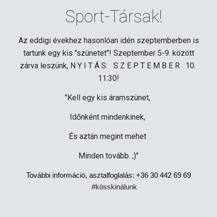
Sport-Társak!
Az eddigi évekhez hasonlóan idén szeptemberben is
tartunk egy kis "szünetet"! Szeptember 5-9. között
zárva leszünk, N Y I T Á S: S Z E P T E M B E R 10.
11:30!
"Kell egy kis áramszünet,
Időnként mindenkinek,
És aztán megint mehet
Minden tovább. ;)"
További információ, asztalfoglalás: +36 30 442 69 69
#kösskinálunk