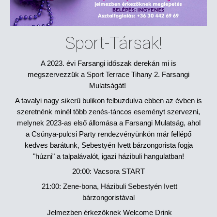
Sport-Társak!
A 2023. évi Farsangi időszak derekán mi is
megszervezzük a Sport Terrace Tihany 2. Farsangi
Mulatságát!
A tavalyi nagy sikerű bulikon felbuzdulva ebben az évben is
szeretnénk minél több zenés-táncos eseményt szervezni,
melynek 2023-as első állomása a Farsangi Mulatság, ahol
a Csúnya-pulcsi Party rendezvényünkön már fellépő
kedves barátunk, Sebestyén Ivett bárzongorista fogja
"húzni" a talpalávalót, igazi házibuli hangulatban!
20:00: Vacsora START
21:00: Zene-bona, Házibuli Sebestyén Ivett
bárzongoristával
Jelmezben érkezőknek Welcome Drink