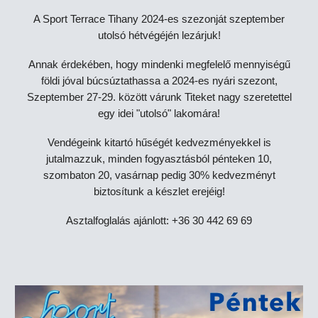
A Sport Terrace Tihany 2024-es szezonját szeptember
utolsó hétvégéjén lezárjuk!
Annak érdekében, hogy mindenki megfelelő mennyiségű
földi jóval búcsúztathassa a 2024-es nyári szezont,
Szeptember 27-29. között várunk Titeket nagy szeretettel
egy idei "utolsó" lakomára!
Vendégeink kitartó hűségét kedvezményekkel is
jutalmazzuk, minden fogyasztásból pénteken 10,
szombaton 20, vasárnap pedig 30% kedvezményt
biztosítunk a készlet erejéig!
Asztalfoglalás ajánlott: +36 30 442 69 69