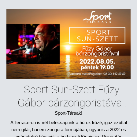
Sport Sun-Szett Fűzy
Gábor bárzongoristával!
Sport-Társak!
A Terrace-on ismét belecsapunk a húrok közé, igaz ezúttal
nem gitár, hanem zongora formájában, ugyanis a 2022-es
nyár utolsó hónapját a budapesti Kispipacs Pianó Bár