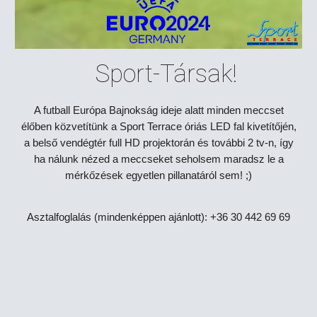
Sport-Társak!
A futball Európa Bajnokság ideje alatt minden meccset
élőben közvetítünk a Sport Terrace óriás LED fal kivetítőjén,
a belső vendégtér full HD projektorán és további 2 tv-n, így
ha nálunk nézed a meccseket seholsem maradsz le a
mérkőzések egyetlen pillanatáról sem! ;)
Asztalfoglalás (mindenképpen ajánlott): +36 30 442 69 69