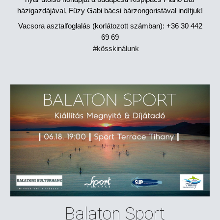
házigazdájával, Fűzy Gabi bácsi bárzongoristával indítjuk!
Vacsora asztalfoglalás (korlátozott számban): +36 30 442
69 69
#kösskinálunk
Balaton Sport